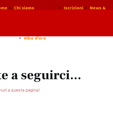
ome
Chi siamo
Iscrizioni
News &
la nostra
Risultati
Storia
Albo d'oro
e a seguirci...
nuti a questa pagina!