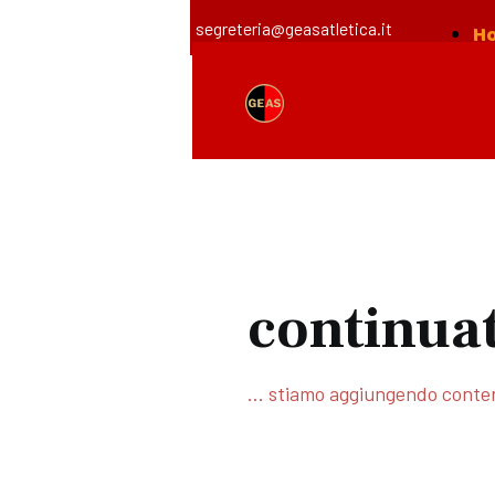
segreteria@geasatletica.it
H
continuat
... stiamo aggiungendo conte