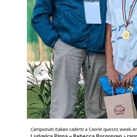
Campionati italiani cadetti a Caorle questo week-e
Ludovica Pinna
Rebecca Borgonovo
rap
e
a