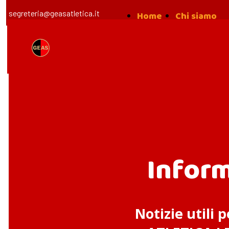
segreteria@geasatletica.it
Home
Chi siamo
la nost
Storia
Albo d'
Inform
Notizie utili p