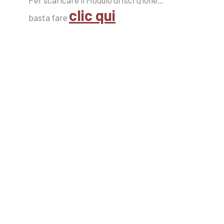
Per scaricare il Modulo di Iscrizione…
clic qui
basta fare