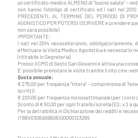
un certificato medico ALMENO di "buona salute" - vedi s
non hanno l'obbligo di certificato ed i nati nel 2
PRECEDENTI, AL TERMINE DEL PERIODO DI PRO
AGONISTICO PER POTERSI ISCRIVERE e prendere parte 
non sarà possibile)
IMPORTANTE:
i nati nel 2014 necessiteranno, obbligatoriamente, 
effettuare la Visita Medico Agonistica è necessario mo
(ritirabile in Segreteria)
Presso il CMS di Sesto San Giovanni è attiva una convenz
E' possibile prenotare le visite tramite il sito cms-s
Quota annuale:
€ 275,00 per frequenza “intera” - comprensiva di Tesser
iscritti)
€ 220,00 per frequenza monosettimanale (per i corsi 
Sconto di € 50,00 per ogni fratello/sorella (ES: x 2 a q
Per la detraibilità in Dichiarazione dei redditi è nece
IT88V0306909606100000123265