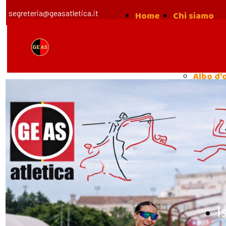
segreteria@geasatletica.it
Home
Chi siamo
la nost
Storia
Albo d'
I