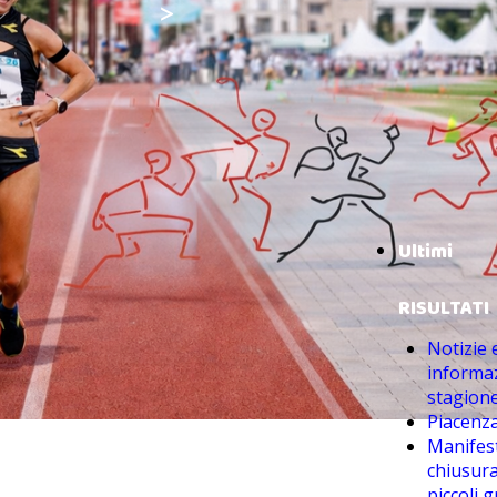
>
Ultimi
RISULTATI
Notizie 
informaz
stagion
Piacenza
Manifes
chiusur
piccoli g