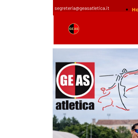
segreteria@geasatletica.it
H