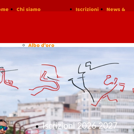
ome
Chi siamo
Iscrizioni
News &
la nostra
Risultati
Storia
Albo d'oro
Iscrizioni 2026 2027