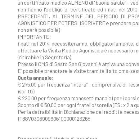
un certificato medico ALMENO di "buona salute" - vedi s
non hanno l'obbligo di certificato ed i nati nel 2
PRECEDENTI, AL TERMINE DEL PERIODO DI PRO
AGONISTICO PER POTERSI ISCRIVERE e prendere parte 
non sarà possibile)
IMPORTANTE:
i nati nel 2014 necessiteranno, obbligatoriamente, 
effettuare la Visita Medico Agonistica è necessario mo
(ritirabile in Segreteria)
Presso il CMS di Sesto San Giovanni è attiva una convenz
E' possibile prenotare le visite tramite il sito cms-s
Quota annuale:
€ 275,00 per frequenza “intera” - comprensiva di Tesser
iscritti)
€ 220,00 per frequenza monosettimanale (per i corsi 
Sconto di € 50,00 per ogni fratello/sorella (ES: x 2 a q
Per la detraibilità in Dichiarazione dei redditi è nece
IT88V0306909606100000123265