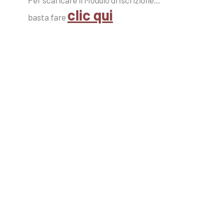
Per scaricare il Modulo di Iscrizione…
clic qui
basta fare