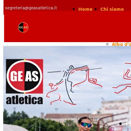
segreteria@geasatletica.it
Home
Chi siamo
la nost
Storia
Albo d'
I