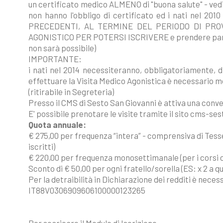
un certificato medico ALMENO di "buona salute" - vedi s
non hanno l'obbligo di certificato ed i nati nel 2
PRECEDENTI, AL TERMINE DEL PERIODO DI PRO
AGONISTICO PER POTERSI ISCRIVERE e prendere parte 
non sarà possibile)
IMPORTANTE:
i nati nel 2014 necessiteranno, obbligatoriamente, 
effettuare la Visita Medico Agonistica è necessario mo
(ritirabile in Segreteria)
Presso il CMS di Sesto San Giovanni è attiva una convenz
E' possibile prenotare le visite tramite il sito cms-s
Quota annuale:
€ 275,00 per frequenza “intera” - comprensiva di Tesser
iscritti)
€ 220,00 per frequenza monosettimanale (per i corsi 
Sconto di € 50,00 per ogni fratello/sorella (ES: x 2 a q
Per la detraibilità in Dichiarazione dei redditi è nece
IT88V0306909606100000123265