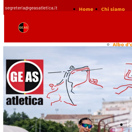
segreteria@geasatletica.it
Home
Chi siamo
la nost
Storia
Albo d'
I