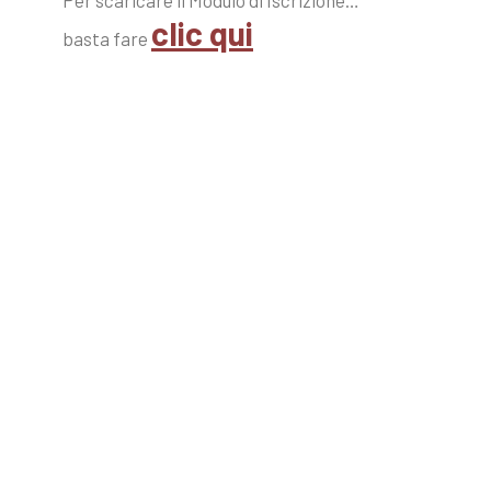
Per scaricare il Modulo di Iscrizione…
clic qui
basta fare