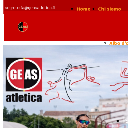
segreteria@geasatletica.it
Home
Chi siamo
la nost
Storia
Albo d'
I