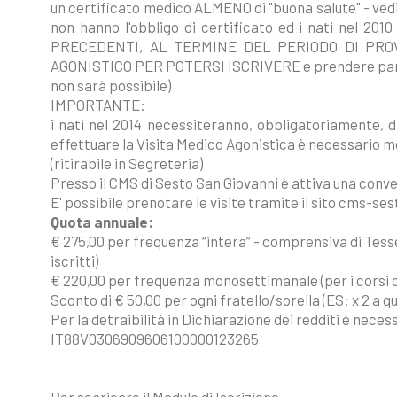
un certificato medico ALMENO di "buona salute" - vedi s
non hanno l'obbligo di certificato ed i nati nel 2
PRECEDENTI, AL TERMINE DEL PERIODO DI PRO
AGONISTICO PER POTERSI ISCRIVERE e prendere parte 
non sarà possibile)
IMPORTANTE:
i nati nel 2014 necessiteranno, obbligatoriamente, 
effettuare la Visita Medico Agonistica è necessario mo
(ritirabile in Segreteria)
Presso il CMS di Sesto San Giovanni è attiva una convenz
E' possibile prenotare le visite tramite il sito cms-s
Quota annuale:
€ 275,00 per frequenza “intera” - comprensiva di Tesser
iscritti)
€ 220,00 per frequenza monosettimanale (per i corsi 
Sconto di € 50,00 per ogni fratello/sorella (ES: x 2 a q
Per la detraibilità in Dichiarazione dei redditi è nece
IT88V0306909606100000123265