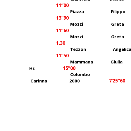
11”00
Piazza Filipp
13”90
Mozzi Gret
11”60
Mozzi Greta 
1.30
Tezzon Angeli
11”50
Mammana Giuli
15”00
Hs
Colombo
7’25”60
Carinna 2000