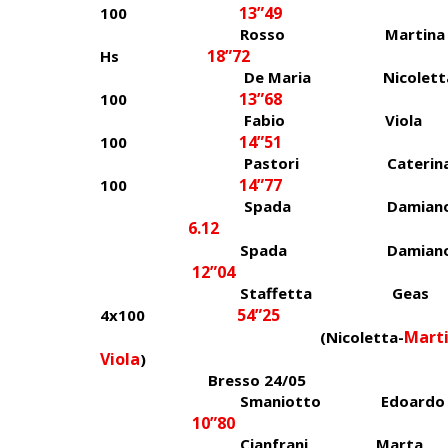
13”49
100
Rosso Martina
18”72
Hs
De Maria Nicol
13”68
100
Fabio Vio
14”51
100
Pastori Cater
14”77
100
Spada Damiano 
6.12
Spada Damiano
12”04
Staffetta G
54”25
4x100
Mart
(Nicoletta-
Viola
)
Bresso 24/05
Smaniotto Edoar
10”80
Cianfrani Mar