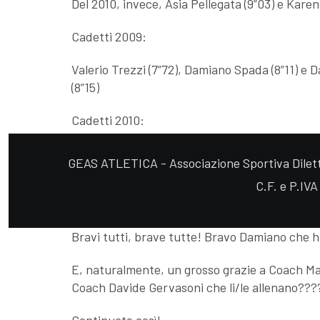
Del 2010, invece, Asia Pellegata (9”03) e Karen
Cadetti 2009:
Valerio Trezzi (7”72), Damiano Spada (8”11) e 
(8”15)
Cadetti 2010:
Andrea Leone (8”23), Valerio Pessina (8”62) e 
GEAS ATLETICA - Associazione Sportiva Diletta
(8”89)
C.F. e P.IV
Bravi tutti, brave tutte! Bravo Damiano che ha 
E, naturalmente, un grosso grazie a Coach Ma
Coach Davide Gervasoni che li/le allenano???
Continuate così!